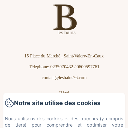
15 Place du Marché , Saint-Valery-En-Caux
Téléphone: 0235970432 / 0609597761
contact@lesbains76.com
Hôtel
Notre site utilise des cookies
Chambres
Café Brasserie Terrasse
Nous utilisons des cookies et des traceurs (y compris
de tiers) pour comprendre et optimiser votre
Saint Valéry en Caux